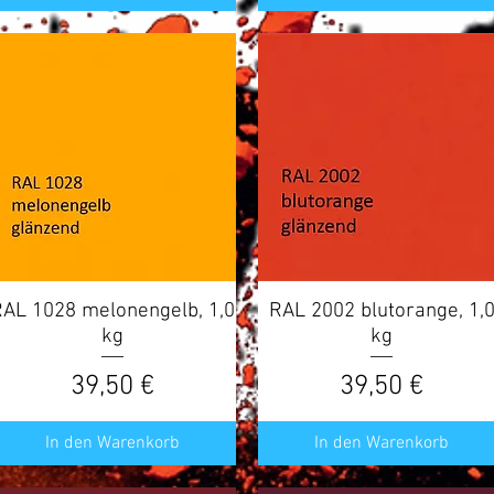
5
€
p
r
o
1
0
0
G
r
a
m
m
AL 1028 melonengelb, 1,0
Schnellansicht
RAL 2002 blutorange, 1,
Schnellansicht
kg
kg
Preis
Preis
39,50 €
39,50 €
In den Warenkorb
In den Warenkorb