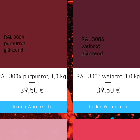
AL 3004 purpurrot, 1,0 kg
Schnellansicht
RAL 3005 weinrot, 1,0 k
Schnellansicht
Preis
Preis
39,50 €
39,50 €
In den Warenkorb
In den Warenkorb