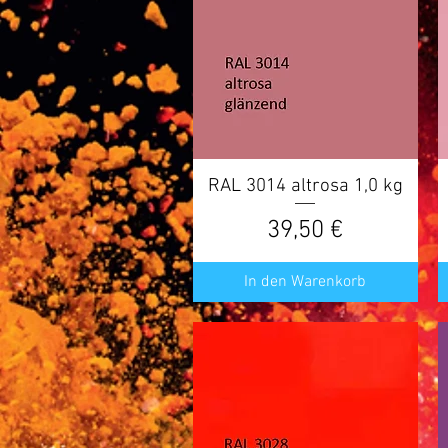
RAL 3014 altrosa 1,0 kg
Schnellansicht
Preis
39,50 €
In den Warenkorb