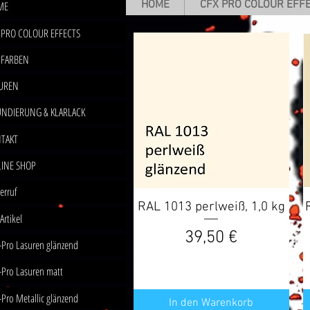
HOME
CFX PRO COLOUR EFF
ME
 PRO COLOUR EFFECTS
 FARBEN
UREN
NDIERUNG & KLARLACK
TAKT
INE SHOP
erruf
RAL 1013 perlweiß, 1,0 kg
Schnellansicht
 Artikel
Preis
39,50 €
-Pro Lasuren glänzend
-Pro Lasuren matt
-Pro Metallic glänzend
In den Warenkorb