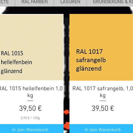
ECTS
RAL FARBEN
LASUREN
GRUNDIERUNG & K
RAL 1015 hellelfenbein 1,0
Schnellansicht
RAL 1017 safrangelb, 1,
Schnellansicht
kg
kg
Preis
Preis
39,50 €
39,50 €
3,95 €
/
100g
3
,
In den Warenkorb
In den Warenkorb
9