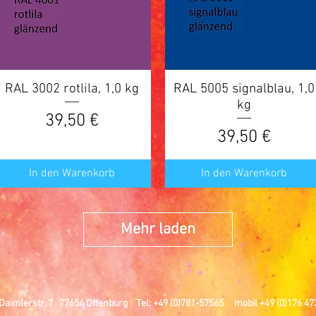
RAL 3002 rotlila, 1,0 kg
Schnellansicht
RAL 5005 signalblau, 1,0
Schnellansicht
kg
Preis
39,50 €
Preis
39,50 €
In den Warenkorb
In den Warenkorb
Mehr laden
Daimlerstr. 7
77656 Offenburg
Tel: +49 (0)781-57565
mobil +49 (0)176 