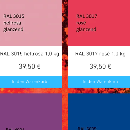
RAL 3015 hellrosa 1,0 kg
Schnellansicht
RAL 3017 rosé 1,0 kg
Schnellansicht
Preis
Preis
39,50 €
39,50 €
In den Warenkorb
In den Warenkorb