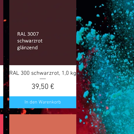
g
RAL 300 schwarzrot, 1,0 kg
Schnellansicht
Preis
39,50 €
In den Warenkorb