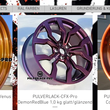
ECTS
RAL FARBEN
LASUREN
GRUNDIERUNG & K
Venus
PULVERLACK-CFX-Pro
Schnellansicht
PU
DemonRedBlue 1,0 kg glatt/glänzend
C