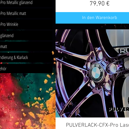
-Pro Metallic glänzend
Preis
79,90 €
-Pro Metallic matt
In den Warenkorb
-Pro Wrinkle
 glänzend
 matt
ndierung & Klarlack
ehör
PULVERLACK-CFX-Pro Las
Schnellansicht