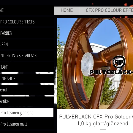
ME
HOME
CFX PRO COLOUR EFF
 PRO COLOUR EFFECTS
 FARBEN
UREN
NDIERUNG & KLARLACK
TAKT
INE SHOP
erruf
 Artikel
-Pro Lasuren glänzend
PULVERLACK-CFX-Pro Golden
Schnellansicht
1,0 kg glatt/glänzend
-Pro Lasuren matt