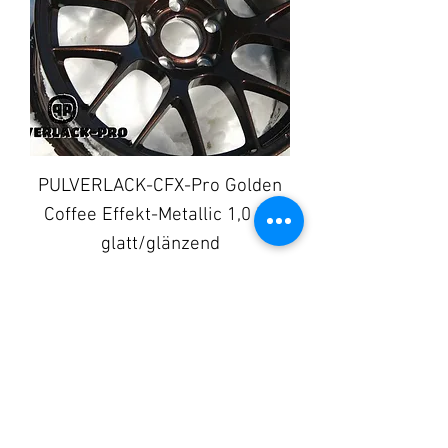
PULVERLACK-CFX-Pro Golden
Coffee Effekt-Metallic 1,0 kg
glatt/glänzend
Preis
69,90 €
In den Warenkorb