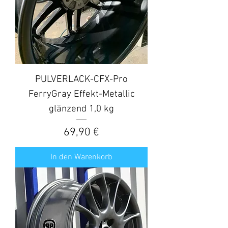
PULVERLACK-CFX-Pro
FerryGray Effekt-Metallic
glänzend 1,0 kg
Preis
69,90 €
In den Warenkorb