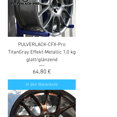
PULVERLACK-CFX-Pro
TitanGray Effekt-Metallic 1,0 kg
glatt/glänzend
Preis
64,80 €
In den Warenkorb