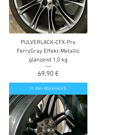
PULVERLACK-CFX-Pro
FerryGray Effekt-Metallic
glänzend 1,0 kg
Preis
69,90 €
In den Warenkorb